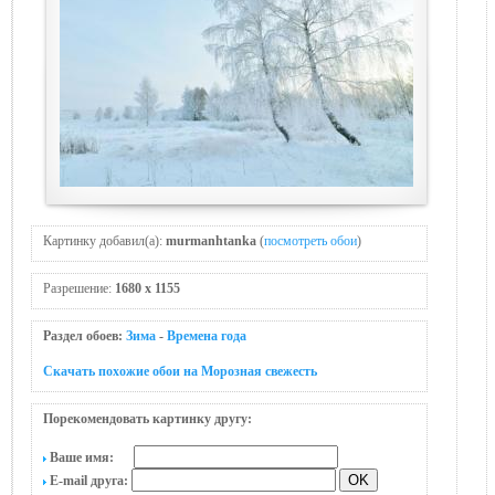
Картинку добавил(а):
murmanhtanka
(
посмотреть обои
)
Разрешение:
1680 x 1155
Раздел обоев:
Зима
-
Времена года
Скачать похожие обои на Морозная свежесть
Порекомендовать картинку другу:
Ваше имя:
E-mail друга: