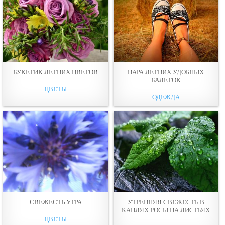
БУКЕТИК ЛЕТНИХ ЦВЕТОВ
ПАРА ЛЕТНИХ УДОБНЫХ
БАЛЕТОК
ЦВЕТЫ
ОДЕЖДА
СВЕЖЕСТЬ УТРА
УТРЕННЯЯ СВЕЖЕСТЬ В
КАПЛЯХ РОСЫ НА ЛИСТЬЯХ
ЦВЕТЫ