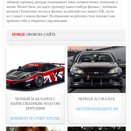
забавная картинка, которая подчеркивает ваше оптимистичное отношение к
жизни. Может быть, вы ждете премьеру какого-нибудь фильма с любимым
актером? Разместите постер к фильму на рабочий стол вашего ПК, пусть
все узнают о новом фильме! Изображение на рабочем столе поможет вам
проявить себя и открыться окружающим.
НОВЫЕ
ОБОИ НА САЙТЕ
ЧЕРНЫЙ МАКЛАРЕН С
ЧЕРНАЯ ACURA RSX
НАРИСОВАННЫМ ФЛАГОМ
БРИТАНИИ
АВТОПРОИЗВОДИТЕЛИ
КОНЦЕПТ И СУПЕР АТЕЛЬЕ