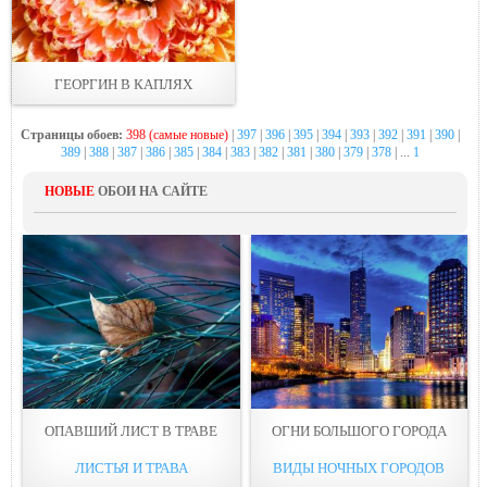
ГЕОРГИН В КАПЛЯХ
Страницы обоев:
398 (самые новые)
|
397
|
396
|
395
|
394
|
393
|
392
|
391
|
390
|
389
|
388
|
387
|
386
|
385
|
384
|
383
|
382
|
381
|
380
|
379
|
378
| ...
1
НОВЫЕ
ОБОИ НА САЙТЕ
ОПАВШИЙ ЛИСТ В ТРАВЕ
ОГНИ БОЛЬШОГО ГОРОДА
ЛИСТЬЯ И ТРАВА
ВИДЫ НОЧНЫХ ГОРОДОВ