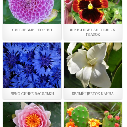
СИРЕНЕВЫЙ ГЕОРГИН
ЯРКИЙ ЦВЕТ АНЮТИНЫХ-
ГЛАЗОК
ЯРКО-СИНИЕ ВАСИЛЬКИ
БЕЛЫЙ ЦВЕТОК КАННА