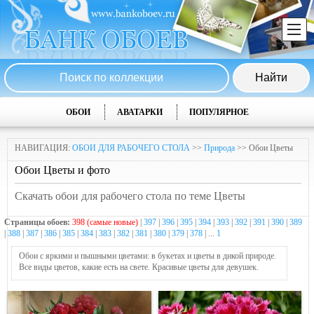
ОБОИ
АВАТАРКИ
ПОПУЛЯРНОЕ
НАВИГАЦИЯ:
ОБОИ ДЛЯ РАБОЧЕГО СТОЛА
>>
Природа
>> Обои Цветы
Обои Цветы и фото
Скачать обои для рабочего стола по теме Цветы
Страницы обоев:
398 (самые новые)
|
397
|
396
|
395
|
394
|
393
|
392
|
391
|
390
|
389
|
388
|
387
|
386
|
385
|
384
|
383
|
382
|
381
|
380
|
379
|
378
| ...
1
Обои с яркими и пышными цветами: в букетах и цветы в дикой природе.
Все виды цветов, какие есть на свете. Красивые цветы для девушек.