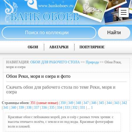
ОБОИ
АВАТАРКИ
ПОПУЛЯРНОЕ
НАВИГАЦИЯ:
ОБОИ ДЛЯ РАБОЧЕГО СТОЛА
>>
Природа
>> Обои Реки,
моря и озера
Обои Реки, моря и озера и фото
Скачать обои для рабочего стола по теме Реки, моря и
озера
Страницы обоев:
351 (самые новые)
|
350
|
349
|
348
|
347
|
346
|
345
|
344
|
343
|
342
|
341
|
340
|
339
|
338
|
337
|
336
|
335
|
334
|
333
|
332
|
331
| ...
1
Красивые обои с пейзажами морей, рек и озёр с разных точек зрения: с
высоты птичьего полёта, с земли и из под воды. Красивые фотографии
волн и пляжей.