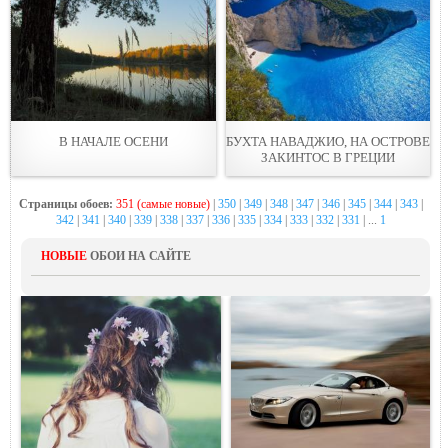
В НАЧАЛЕ ОСЕНИ
БУХТА НАВАДЖИО, НА ОСТРОВЕ
ЗАКИНТОС В ГРЕЦИИ
Страницы обоев:
351 (самые новые)
|
350
|
349
|
348
|
347
|
346
|
345
|
344
|
343
|
342
|
341
|
340
|
339
|
338
|
337
|
336
|
335
|
334
|
333
|
332
|
331
| ...
1
НОВЫЕ
ОБОИ НА САЙТЕ