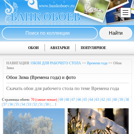
ОБОИ
АВАТАРКИ
ПОПУЛЯРНОЕ
НАВИГАЦИЯ:
ОБОИ ДЛЯ РАБОЧЕГО СТОЛА
>>
Времена года
>> Обои
Зима
Обои Зима (Времена года) и фото
Скачать обои для рабочего стола по теме Времена года
Страницы обоев:
70 (самые новые)
|
69
|
68
|
67
|
66
|
65
|
64
|
63
|
62
|
61
|
60
|
59
|
58
|
57
|
56
|
55
|
54
|
53
|
52
|
51
|
50
| ...
1