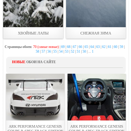
ХВОЙНЫЕ ЛАПЫ
СНЕЖНАЯ ЗИМА
Страницы обоев:
70 (самые новые)
|
69
|
68
|
67
|
66
|
65
|
64
|
63
|
62
|
61
|
60
|
59
|
58
|
57
|
56
|
55
|
54
|
53
|
52
|
51
|
50
| ...
1
НОВЫЕ
ОБОИ НА САЙТЕ
ARK PERFORMANCE GENESIS
ARK PERFORMANCE GENESIS