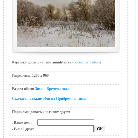
Картинку добавил(а):
murmanhtanka
(
посмотреть обои
)
Разрешение:
1280 x 960
Раздел обоев:
Зима
-
Времена года
Скачать похожие обои на Прибрежная зима
Порекомендовать картинку другу:
Ваше имя:
E-mail друга: