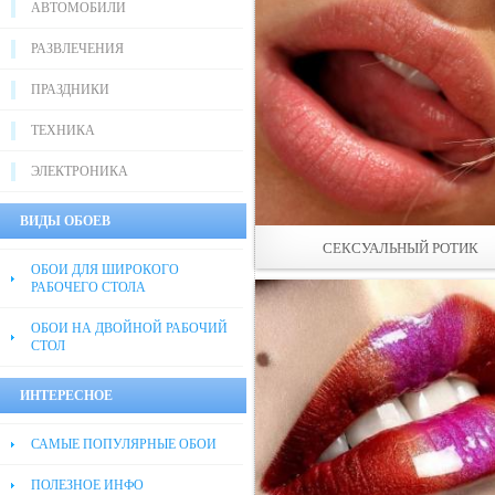
АВТОМОБИЛИ
РАЗВЛЕЧЕНИЯ
ПРАЗДНИКИ
ТЕХНИКА
ЭЛЕКТРОНИКА
ВИДЫ ОБОЕВ
СЕКСУАЛЬНЫЙ РОТИК
ОБОИ ДЛЯ ШИРОКОГО
РАБОЧЕГО СТОЛА
ОБОИ НА ДВОЙНОЙ РАБОЧИЙ
СТОЛ
ИНТЕРЕСНОЕ
САМЫЕ ПОПУЛЯРНЫЕ ОБОИ
ПОЛЕЗНОЕ ИНФО