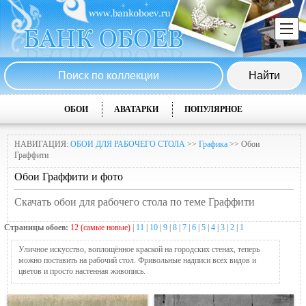
ОБОИ
АВАТАРКИ
ПОПУЛЯРНОЕ
НАВИГАЦИЯ:
ОБОИ ДЛЯ РАБОЧЕГО СТОЛА
>>
Графика
>> Обои
Граффити
Обои Граффити и фото
Скачать обои для рабочего стола по теме Граффити
Страницы обоев:
12 (самые новые)
|
11
|
10
|
9
|
8
|
7
|
6
|
5
|
4
|
3
|
2
|
1
Уличное искусство, воплощённое краской на городских стенах, теперь
можно поставить на рабочий стол. Фривольные надписи всех видов и
цветов и просто настенная живопись.