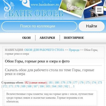
ОБОИ
АВАТАРКИ
ПОПУЛЯРНОЕ
НАВИГАЦИЯ:
ОБОИ ДЛЯ РАБОЧЕГО СТОЛА
>>
Природа
>> Обои Горы,
горные реки и озера
Обои Горы, горные реки и озера и фото
Скачать обои для рабочего стола по теме Горы, горные
реки и озера
Страницы обоев:
182 (самые новые)
|
181
|
180
|
179
|
178
|
177
|
176
|
175
|
174
|
173
|
172
|
171
|
170
|
169
|
168
|
167
|
166
|
165
|
164
|
163
|
162
| ...
1
Величественные горы планеты: вид на горные цепи с земли, путешествие
среди горных пиков и скалистые каньоны. Горные вершины и их
обитатели.