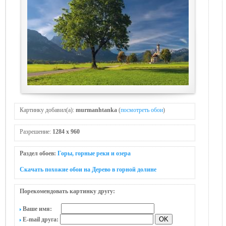
Картинку добавил(а):
murmanhtanka
(
посмотреть обои
)
Разрешение:
1284 x 960
Раздел обоев:
Горы, горные реки и озера
Скачать похожие обои на Дерево в горной долине
Порекомендовать картинку другу:
Ваше имя:
E-mail друга: