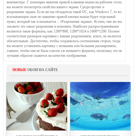
компьютере. С помощью нажатия правой клавиши мыши на рабочем столе,
вы можете посмотреть свойства вашего экрана. Среди прочих и
разрешение экрана. Если же вы обладатель такой ОС, как Windows 7, то во
всплывающем окне по нажатию правой кнопки мыши будет отдельный
пункт, который так и называется – «Разрешение экрана». Кстати, там же вы
сможете это самое разрешение и изменить. Наиболее распространенными
являются такие форматы, как 1280*800, 1280*1024 и 1600*1200. Полное
соответствие размеров картинки с вашим разрешением, вовсе, не является
обязательным. Достаточно, чтобы сохранялось соотношение сторон, тогда
вы можете установить картинку с меньшим или большим расширением,
главное, чтобы она не была совсем уж меньшего формата, поскольку это не
лучшим образом скажется на качестве изображения.
НОВЫЕ
ОБОИ НА САЙТЕ