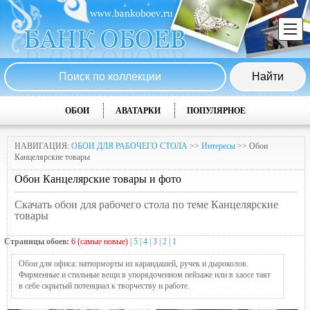
ОБОИ
АВАТАРКИ
ПОПУЛЯРНОЕ
НАВИГАЦИЯ:
ОБОИ ДЛЯ РАБОЧЕГО СТОЛА
>>
Интересы
>> Обои
Канцелярские товары
Обои Канцелярские товары и фото
Скачать обои для рабочего стола по теме Канцелярские
товары
Страницы обоев:
6 (самые новые)
|
5
|
4
|
3
|
2
|
1
Обои для офиса: натюрморты из карандашей, ручек и дыроколов.
Фирменные и стильные вещи в упорядоченном пейзаже или в хаосе таят
в себе скрытый потенциал к творчеству и работе.