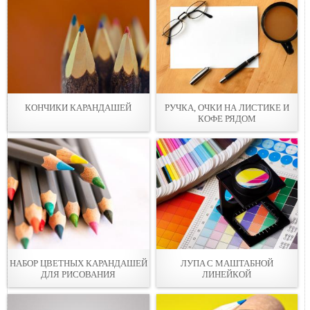
КОНЧИКИ КАРАНДАШEЙ
РУЧКA, ОЧКИ НА ЛИСТИКE И
КОФЕ РЯДОМ
НАБОР ЦВЕТНЫХ КАРАНДАШЕЙ
ЛУПA С МАШТАБНОЙ
ДЛЯ РИСОВАНИЯ
ЛИНЕЙКОЙ