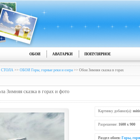
ОБОИ
АВАТАРКИ
ПОПУЛЯРНОЕ
 СТОЛА
>>
ОБОИ Горы, горные реки и озера
>> Обои Зимняя сказка в горах
ола Зимняя сказка в горах и фото
Картинку добавил(а):
mit
Разрешение:
1600 x 900
Раздел обоев:
Горы, горн