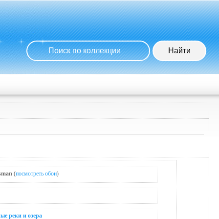
isman
(
посмотреть обои
)
ые реки и озера