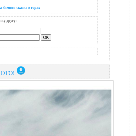
а Зимняя сказка в горах
нку другу:
ФОТО!