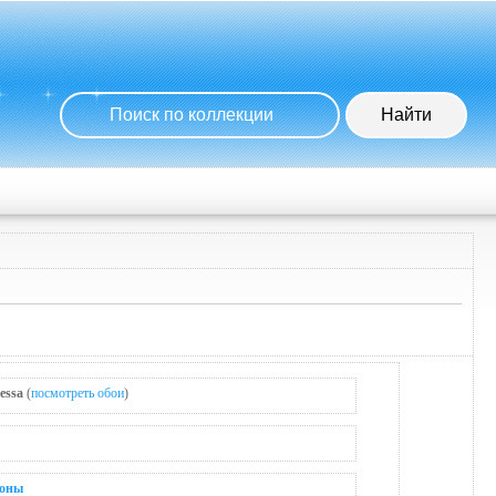
essa
(
посмотреть обои
)
зоны