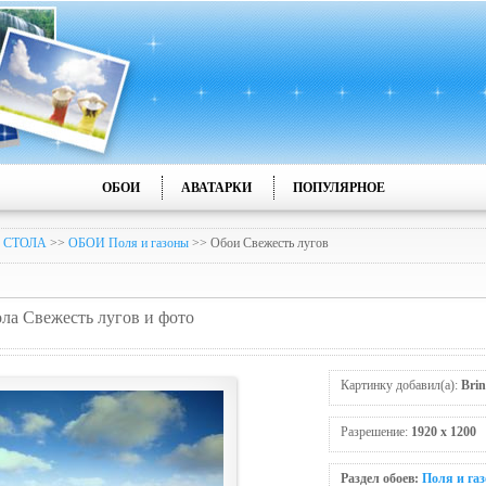
ОБОИ
АВАТАРКИ
ПОПУЛЯРНОЕ
 СТОЛА
>>
ОБОИ Поля и газоны
>> Обои Свежесть лугов
ола Свежесть лугов и фото
Картинку добавил(а):
Brin
Разрешение:
1920 x 1200
Раздел обоев:
Поля и га