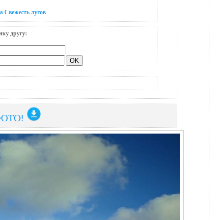
а Свежесть лугов
нку другу:
ФОТО!