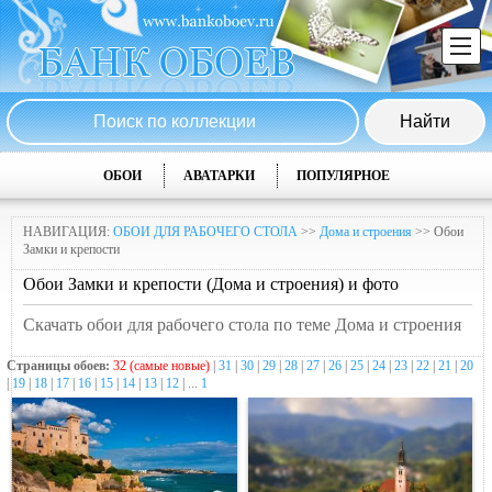
ОБОИ
АВАТАРКИ
ПОПУЛЯРНОЕ
НАВИГАЦИЯ:
ОБОИ ДЛЯ РАБОЧЕГО СТОЛА
>>
Дома и строения
>> Обои
Замки и крепости
Обои Замки и крепости (Дома и строения) и фото
Скачать обои для рабочего стола по теме Дома и строения
Страницы обоев:
32 (самые новые)
|
31
|
30
|
29
|
28
|
27
|
26
|
25
|
24
|
23
|
22
|
21
|
20
|
19
|
18
|
17
|
16
|
15
|
14
|
13
|
12
| ...
1