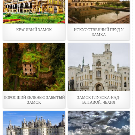
КРАСИВЫЙ ЗАМОК
ИСКУССТВЕННЫЙ ПРУД У
ЗАМКА
ПОРОСШИЙ ЗЕЛЕНЬЮ ЗАБЫТЫЙ
ЗАМОК ГЛУБОКА-НАД-
ЗАМОК
ВЛТАВОЙ. ЧЕХИЯ