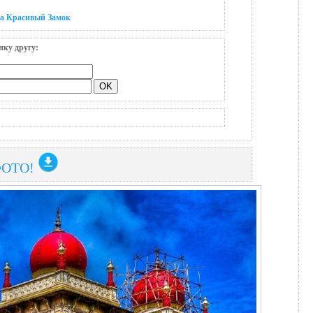
на Красивый Замок
нку другу:
ФОТО!