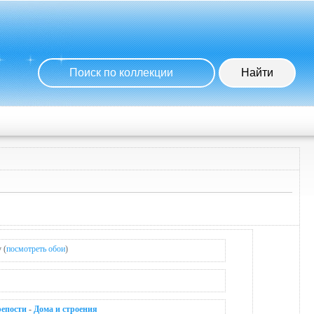
y
(
посмотреть обои
)
репости
-
Дома и строения