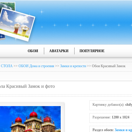
ОБОИ
АВАТАРКИ
ПОПУЛЯРНОЕ
 СТОЛА
>>
ОБОИ Дома и строения
>>
Замки и крепости
>> Обои Красивый Замок
тола Красивый Замок и фото
Картинку добавил(а):
shif
Разрешение:
1280 x 1024
Раздел обоев:
Замки и к