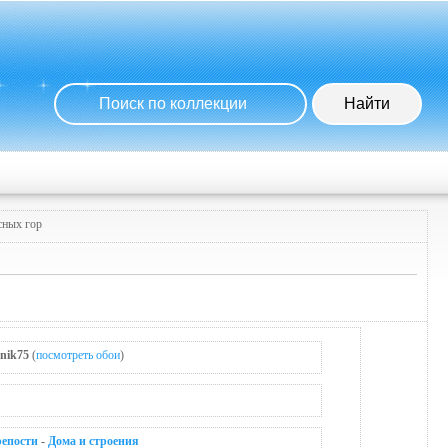
сных гор
nik75
(
посмотреть обои
)
репости
-
Дома и строения