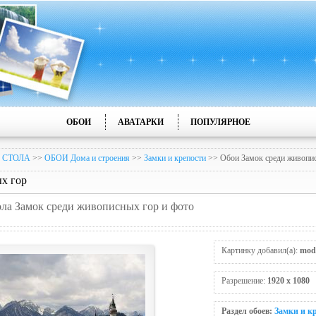
ОБОИ
АВАТАРКИ
ПОПУЛЯРНОЕ
 СТОЛА
>>
ОБОИ Дома и строения
>>
Замки и крепости
>> Обои Замок среди живопи
х гор
тола Замок среди живописных гор и фото
Картинку добавил(а):
mod
Разрешение:
1920 x 1080
Раздел обоев:
Замки и к