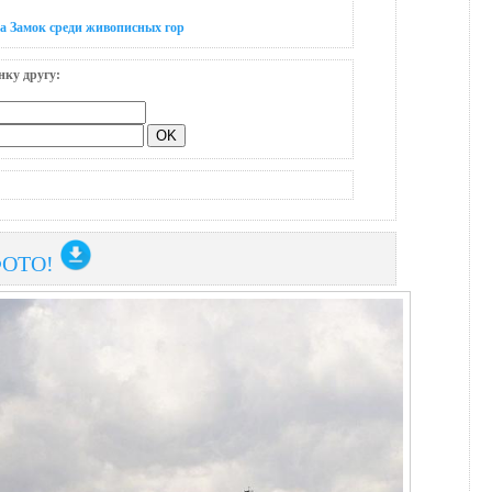
а Замок среди живописных гор
нку другу:
ФОТО!