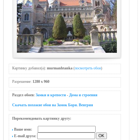
Картинку добавил(а):
murmanhtanka
(
посмотреть обои
)
Разрешение:
1280 x 960
Раздел обоев:
Замки и крепости
-
Дома и строения
Скачать похожие обои на Замок Бори. Венгрия
Порекомендовать картинку другу:
Ваше имя:
E-mail друга: