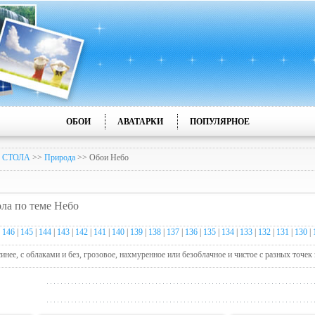
ОБОИ
АВАТАРКИ
ПОПУЛЯРНОЕ
 СТОЛА
>>
Природа
>> Обои Небо
ола по теме Небо
|
146
|
145
|
144
|
143
|
142
|
141
|
140
|
139
|
138
|
137
|
136
|
135
|
134
|
133
|
132
|
131
|
130
|
инее, с облаками и без, грозовое, нахмуренное или безоблачное и чистое с разных точек 