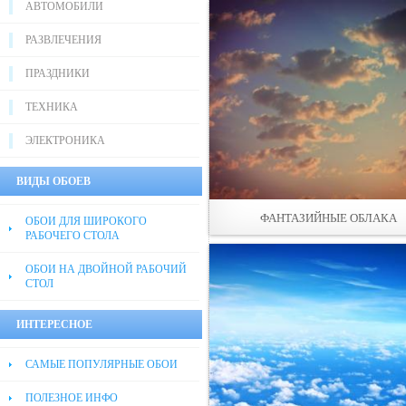
АВТОМОБИЛИ
РАЗВЛЕЧЕНИЯ
ПРАЗДНИКИ
ТЕХНИКА
ЭЛЕКТРОНИКА
ВИДЫ ОБОЕВ
ФАНТАЗИЙНЫЕ ОБЛАКА
ОБОИ ДЛЯ ШИРОКОГО
РАБОЧЕГО СТОЛА
ОБОИ НА ДВОЙНОЙ РАБОЧИЙ
СТОЛ
ИНТЕРЕСНОЕ
САМЫЕ ПОПУЛЯРНЫЕ ОБОИ
ПОЛЕЗНОЕ ИНФО