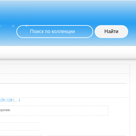
129
|
128
| ...
1
зрения.