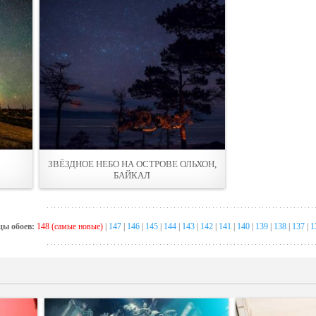
ЗВЁЗДНОЕ НЕБО НА ОСТРОВЕ ОЛЬХОН,
БАЙКАЛ
цы обоев:
148 (самые новые)
|
147
|
146
|
145
|
144
|
143
|
142
|
141
|
140
|
139
|
138
|
137
|
1