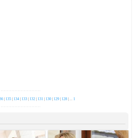
36
|
135
|
134
|
133
|
132
|
131
|
130
|
129
|
128
| ...
1