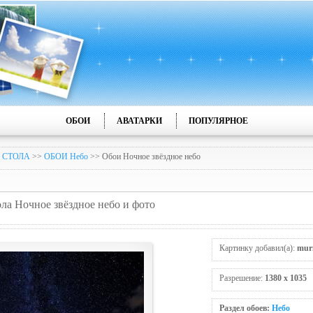
ОБОИ
АВАТАРКИ
ПОПУЛЯРНОЕ
 СТОЛА
>>
ОБОИ Небо
>> Обои Ночное звёздное небо
ола Ночное звёздное небо и фото
Картинку добавил(а):
mur
Разрешение:
1380 x 1035
Раздел обоев:
Небо