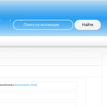
manhtanka
(
посмотреть обои
)