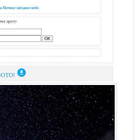
а Ночное звёздное небо
нку другу:
ФОТО!