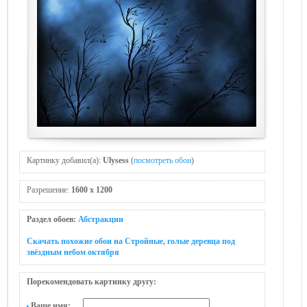
Картинку добавил(а):
Ulysess
(
посмотреть обои
)
Разрешение:
1600 x 1200
Раздел обоев:
Абстракции
Скачать похожие обои на Стройные, голые деревца под
звёздным небом октября
Порекомендовать картинку другу:
Ваше имя: