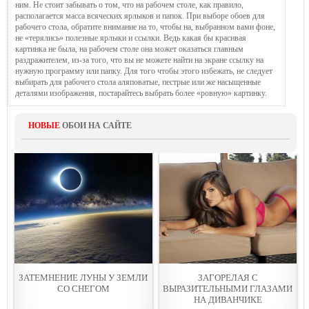
ним. Не стоит забывать о том, что на рабочем столе, как правило,
располагается масса всяческих ярлыков и папок. При выборе обоев для
рабочего стола, обратите внимание на то, чтобы на, выбранном вами фоне,
не «терялись» полезные ярлыки и ссылки. Ведь какая бы красивая
картинка не была, на рабочем столе она может оказаться главным
раздражителем, из-за того, что вы не можете найти на экране ссылку на
нужную программу или папку. Для того чтобы этого избежать, не следует
выбирать для рабочего стола аляповатые, пестрые или же насыщенные
деталями изображения, постарайтесь выбрать более «ровную» картинку.
НОВЫЕ
ОБОИ НА САЙТЕ
ЗАТЕМНЕНИЕ ЛУНЫ У ЗЕМЛИ
ЗАГОРEЛАЯ С
СО СНЕГOМ
ВЫРАЗИТЕЛЬНЫМИ ГЛАЗАМИ
НА ДИВАНЧИКЕ