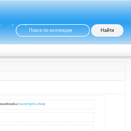
manhtanka
(
посмотреть обои
)