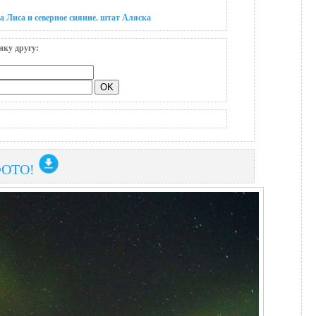
а Лиса и северное сияние. штат Аляска
нку другу:
ФОТО!