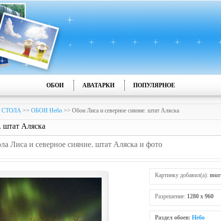
ОБОИ
АВАТАРКИ
ПОПУЛЯРНОЕ
 СТОЛА
>>
ОБОИ Небо
>> Обои Лиса и северное сияние. штат Аляска
. штат Аляска
ола Лиса и северное сияние. штат Аляска и фото
Картинку добавил(а):
mur
Разрешение:
1280 x 960
Раздел обоев:
Небо