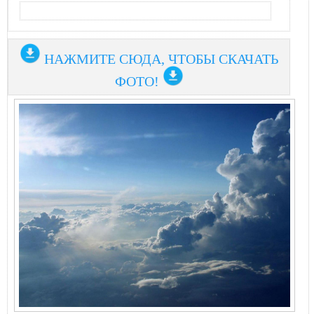
НАЖМИТЕ СЮДА, ЧТОБЫ СКАЧАТЬ
ФОТО!