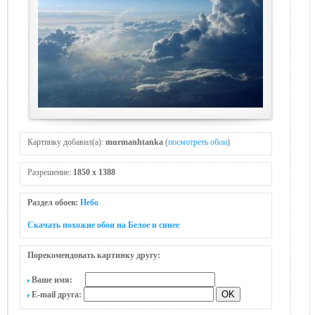
Картинку добавил(а):
murmanhtanka
(
посмотреть обои
)
Разрешение:
1850 x 1388
Раздел обоев:
Небо
Скачать похожие обои на Белое и синее
Порекомендовать картинку другу:
Ваше имя:
E-mail друга: