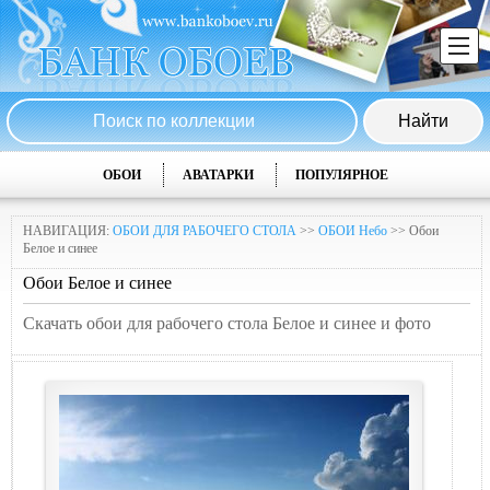
ОБОИ
АВАТАРКИ
ПОПУЛЯРНОЕ
НАВИГАЦИЯ:
ОБОИ ДЛЯ РАБОЧЕГО СТОЛА
>>
ОБОИ Небо
>> Обои
Белое и синее
Обои Белое и синее
Скачать обои для рабочего стола Белое и синее и фото