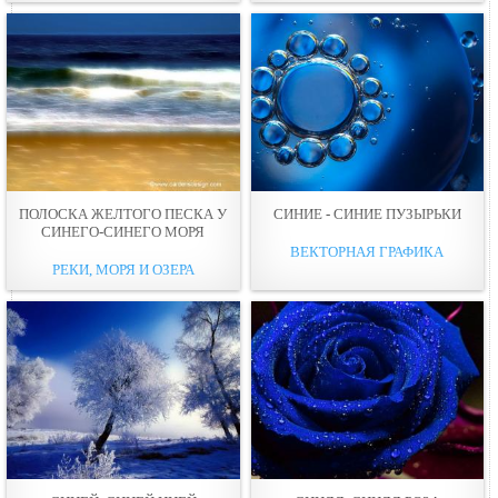
ПОЛОСКА ЖЕЛТОГО ПЕСКА У
СИНИЕ - СИНИЕ ПУЗЫРЬКИ
СИНЕГО-СИНЕГО МОРЯ
ВЕКТОРНАЯ ГРАФИКА
РЕКИ, МОРЯ И ОЗЕРА