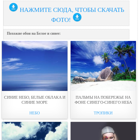
НАЖМИТЕ СЮДА, ЧТОБЫ СКАЧАТЬ
ФОТО!
Похожие обои на Белое и синее:
СИНИЕ НЕБО, БЕЛЫЕ ОБЛАКА И
ПАЛЬМЫ НА ПОБЕРЕЖЬЕ НА
СИНИЕ МОРЕ
ФОНЕ СИНЕГО-СИНЕГО НЕБА
НЕБО
ТРОПИКИ