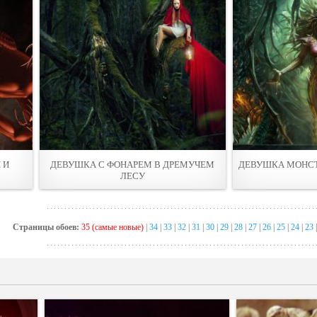
 И
ДЕВУШКА С ФОНАРЕМ В ДРЕМУЧЕМ
ДЕВУШКА МОНСТ
ЛЕСУ
Страницы обоев:
35 (самые новые)
|
34
|
33
|
32
|
31
|
30
|
29
|
28
|
27
|
26
|
25
|
24
|
23