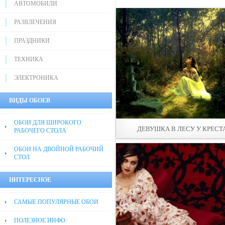
АВТОМОБИЛИ
РАЗВЛЕЧЕНИЯ
ПРАЗДНИКИ
ТЕХНИКА
ЭЛЕКТРОНИКА
ВИДЫ ОБОЕВ
ОБОИ ДЛЯ ШИРОКОГО
ДЕВУШКА В ЛЕСУ У КРЕСТ
РАБОЧЕГО СТОЛА
ОБОИ НА ДВОЙНОЙ РАБОЧИЙ
СТОЛ
ИНТЕРЕСНОЕ
САМЫЕ ПОПУЛЯРНЫЕ ОБОИ
ПОЛЕЗНОЕ ИНФО