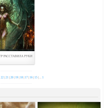
Р РАССТАВИЛА РУКИ
|
22
|
21
|
20
|
19
|
18
|
17
|
16
|
15
| ...
1