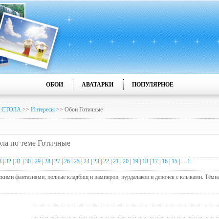
ОБОИ
АВАТАРКИ
ПОПУЛЯРНОЕ
 СТОЛА
>>
Интересы
>> Обои Готичные
ола по теме Готичные
3
|
32
|
31
|
30
|
29
|
28
|
27
|
26
|
25
|
24
|
23
|
22
|
21
|
20
|
19
|
18
|
17
|
16
|
15
| ...
1
кими фантазиями, полные кладбищ и вампиров, вурдалаков и девочек с клыками. Тёмная