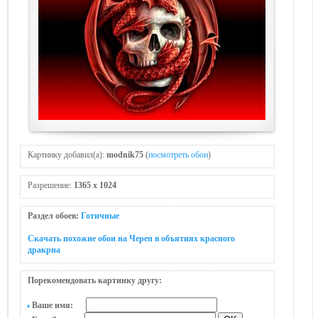
Картинку добавил(а):
modnik75
(
посмотреть обои
)
Разрешение:
1365 x 1024
Раздел обоев:
Готичные
Скачать похожие обои на Череп в объятиях красного
дракрна
Порекомендовать картинку другу:
Ваше имя: