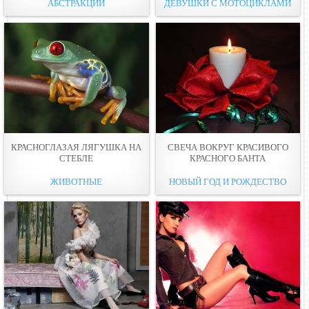
АБСТРАКЦИИ
ДЕВУШКИ С МОТОЦИКЛАМИ
КРАСНОГЛАЗАЯ ЛЯГУШКА НА
СВЕЧА ВОКРУГ КРАСИВОГО
СТЕБЛЕ
КРАСНОГО БАНТА
ЖИВОТНЫЕ
НОВЫЙ ГОД И РОЖДЕСТВО