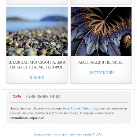
ВЛАЖНАЯ МОРСКАЯ ГАЛЬКА
АБСТРAКЦИЯ ПЕРЬИНЫ
НА БЕРЕГУ, РАЗМЫТЫЙ ФОН
АБСТРАКЦИИ
КАМНИ
NEW!
БАНК ОБОЕВ.МИКС
Представляем Вашему вниманию
Банк Обоев.Микс
- удобная возможность
выбрать понравившуюся картинку из списка, который составляется
случайным образом
!
Банк обоев - обои для рабочего стола
© 2026