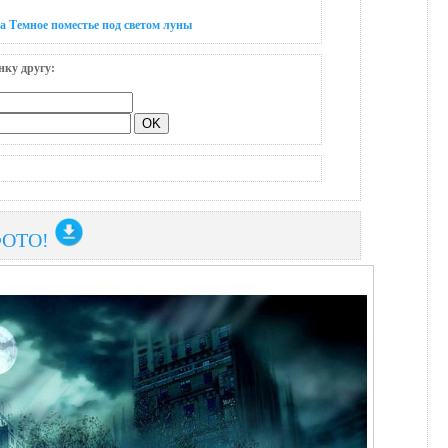
а Темное поместье под светом луны
нку другу:
ФОТО!