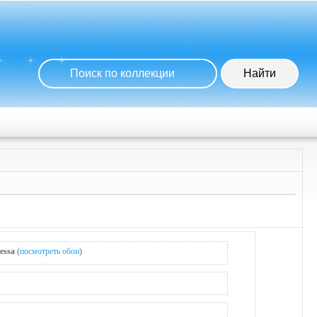
essa
(
посмотреть обои
)