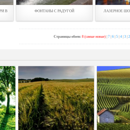
РИ В
ФОНТАНЫ С РАДУГОЙ
ЛАЗЕРНОЕ ШО
Страницы обоев:
8 (самые новые)
|
7
|
6
|
5
|
4
|
3
|
2