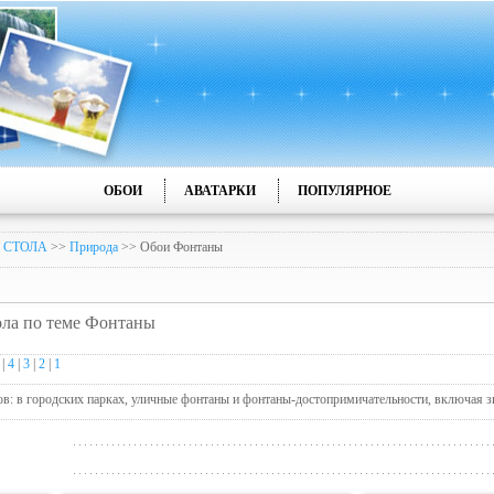
ОБОИ
АВАТАРКИ
ПОПУЛЯРНОЕ
 СТОЛА
>>
Природа
>> Обои Фонтаны
тола по теме Фонтаны
|
4
|
3
|
2
|
1
в: в городских парках, уличные фонтаны и фонтаны-достопримичательности, включая 