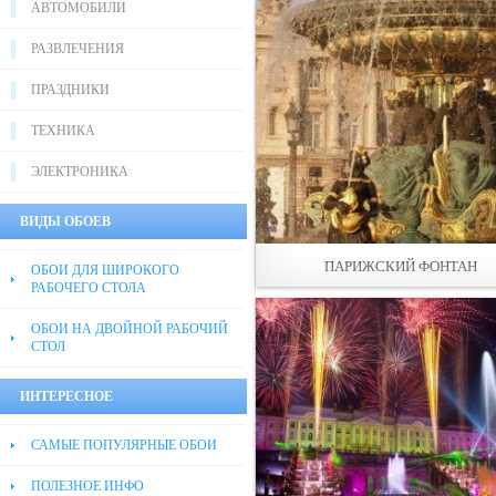
АВТОМОБИЛИ
РАЗВЛЕЧЕНИЯ
ПРАЗДНИКИ
ТЕХНИКА
ЭЛЕКТРОНИКА
ВИДЫ ОБОЕВ
ПАРИЖСКИЙ ФОНТАН
ОБОИ ДЛЯ ШИРОКОГО
РАБОЧЕГО СТОЛА
ОБОИ НА ДВОЙНОЙ РАБОЧИЙ
СТОЛ
ИНТЕРЕСНОЕ
САМЫЕ ПОПУЛЯРНЫЕ ОБОИ
ПОЛЕЗНОЕ ИНФО