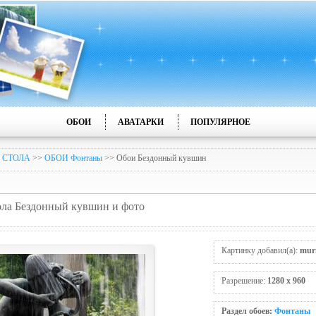
ОБОИ
АВАТАРКИ
ПОПУЛЯРНОЕ
 СТОЛА
>>
ОБОИ Фонтаны
>> Обои Бездонный кувшин
тола Бездонный кувшин и фото
Картинку добавил(а):
mur
Разрешение:
1280 x 960
Раздел обоев:
Фонтаны