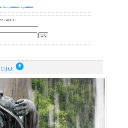
на Бездонный кувшин
нку другу:
ФОТО!