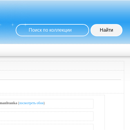
manhtanka
(
посмотреть обои
)