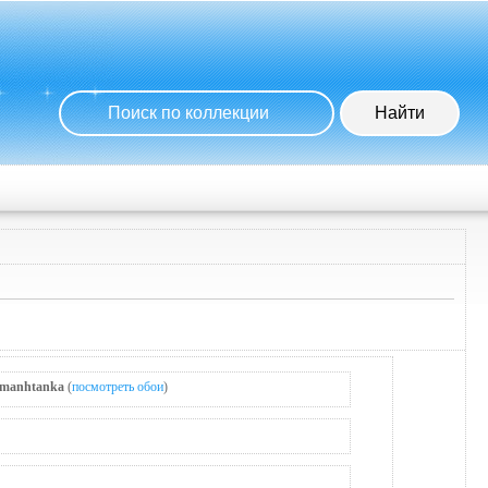
manhtanka
(
посмотреть обои
)