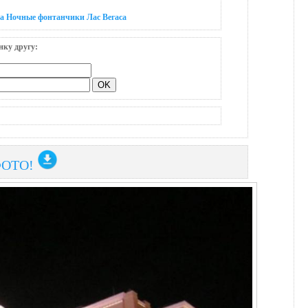
на Ночные фонтанчики Лас Вегаса
нку другу:
ФОТО!