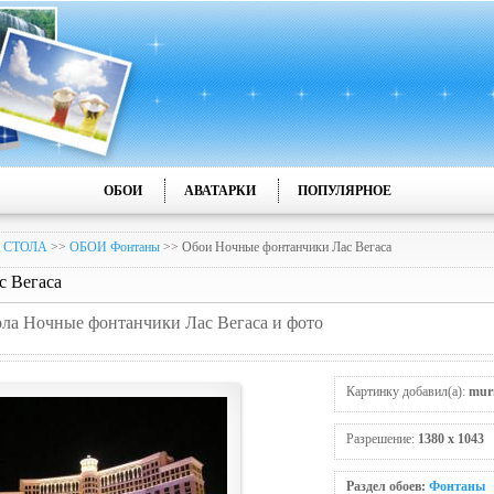
ОБОИ
АВАТАРКИ
ПОПУЛЯРНОЕ
 СТОЛА
>>
ОБОИ Фонтаны
>> Обои Ночные фонтанчики Лас Вегаса
с Вегаса
тола Ночные фонтанчики Лас Вегаса и фото
Картинку добавил(а):
mur
Разрешение:
1380 x 1043
Раздел обоев:
Фонтаны