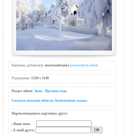
Картинку добавил(а):
murmanhtanka
(
посмотреть обои
)
Разрешение:
1530 x 1148
Раздел обоев:
Зима
-
Времена года
Скачать похожие обои на Заснеженная сказка
Порекомендовать картинку другу:
Ваше имя:
E-mail друга: