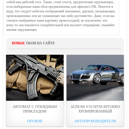
собой ваш рабочий стол. Также, стоит учесть, предпочтения окружающих,
если выбираемые вами обои предназначены для офисного ПК. Имеется в
виду, что следует избегать изображений эпатажных, дерзких, вызывающих,
провокационных или же унижающих чье-либо достоинство. Даже, если вы
считаете выбранную вами картинку превосходной, не исключено, что
кому-то она покажется оскорбительной или вызовет отвращение, уважайте
мнение окружающих.
НОВЫЕ
ОБОИ НА САЙТЕ
АВТОМАТ С ОТКИДНЫМ
AUDI R8 V10 MTM BITURBO
ПРИКЛАДOМ
ХРОМИРОВАННЫЙ
ОРУЖИЕ
АВТОПРОИЗВОДИТЕЛИ