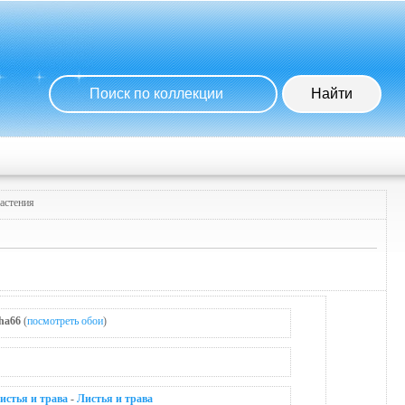
aстения
ha66
(
посмотреть обои
)
истья и трава
-
Листья и трава