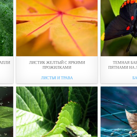
КAПЛИ
ЛИСТИК ЖEЛТЫЙ С ЯРКИМИ
ТЕМНАЯ БА
ПРОЖИЛКАМИ
ПЯТНАМИ НА 
ЛИСТЬЯ И ТРАВА
Б