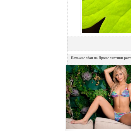
Похожие обои на Яркие листики рaст