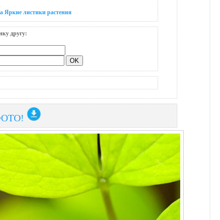
а Яркие листики рaстения
нку другу:
ФОТО!