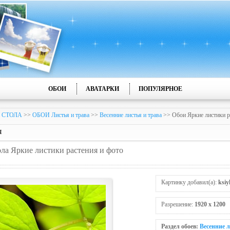
ОБОИ
АВАТАРКИ
ПОПУЛЯРНОЕ
 СТОЛА
>>
ОБОИ Листья и трава
>>
Весенние листья и трава
>> Обои Яркие листики р
я
ола Яркие листики рaстения и фото
Картинку добавил(а):
ksiy
Разрешение:
1920 x 1200
Раздел обоев:
Весенние л