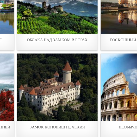
С
ОБЛАКА НАД ЗАМКОМ В ГОРАХ
РОСКОШНЫЙ 
ННЕЙ
ЗАМОК КОНОПИШТЕ. ЧЕХИЯ
НЕОБЫЧН