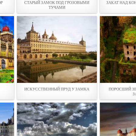
ОР
СТАРЫЙ ЗАМОК ПОД ГРОЗОВЫМИ
ЗАКАТ НАД КО
ТУЧАМИ
ИСКУССТВЕННЫЙ ПРУД У ЗАМКА
ПОРОСШИЙ З
З