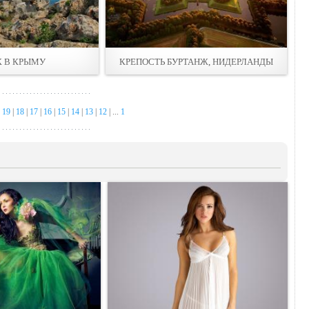
 В КРЫМУ
КРЕПОСТЬ БУРТАНЖ, НИДЕРЛАНДЫ
|
19
|
18
|
17
|
16
|
15
|
14
|
13
|
12
| ...
1