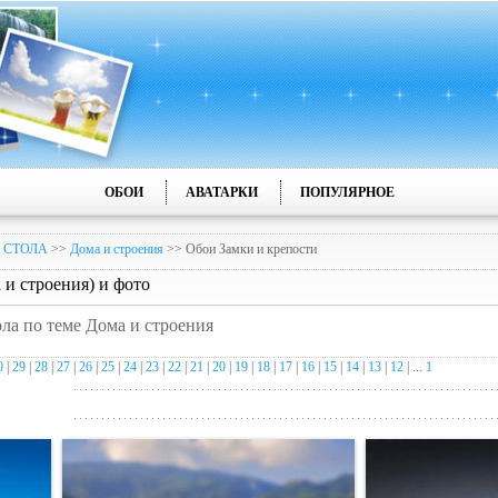
ОБОИ
АВАТАРКИ
ПОПУЛЯРНОЕ
 СТОЛА
>>
Дома и строения
>> Обои Замки и крепости
 и строения) и фото
ола по теме Дома и строения
0
|
29
|
28
|
27
|
26
|
25
|
24
|
23
|
22
|
21
|
20
|
19
|
18
|
17
|
16
|
15
|
14
|
13
|
12
| ...
1