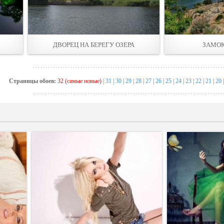
ДВОРЕЦ НА БЕРЕГУ ОЗЕРА
ЗАМОК
Страницы обоев:
32 (самые новые)
|
31
|
30
|
29
|
28
|
27
|
26
|
25
|
24
|
23
|
22
|
21
|
20