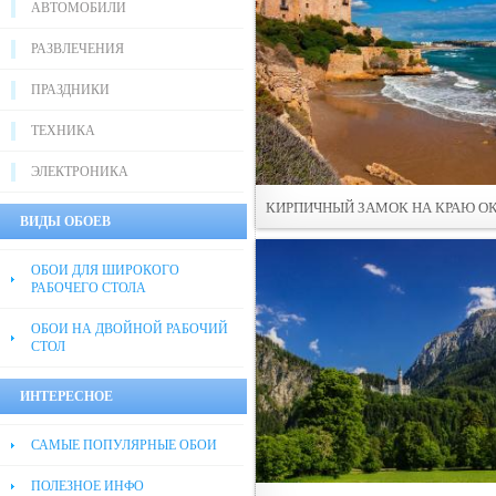
АВТОМОБИЛИ
РАЗВЛЕЧЕНИЯ
ПРАЗДНИКИ
ТЕХНИКА
ЭЛЕКТРОНИКА
КИРПИЧНЫЙ ЗАМОК НА КРАЮ О
ВИДЫ ОБОЕВ
ОБОИ ДЛЯ ШИРОКОГО
РАБОЧЕГО СТОЛА
ОБОИ НА ДВОЙНОЙ РАБОЧИЙ
СТОЛ
ИНТЕРЕСНОЕ
САМЫЕ ПОПУЛЯРНЫЕ ОБОИ
ПОЛЕЗНОЕ ИНФО