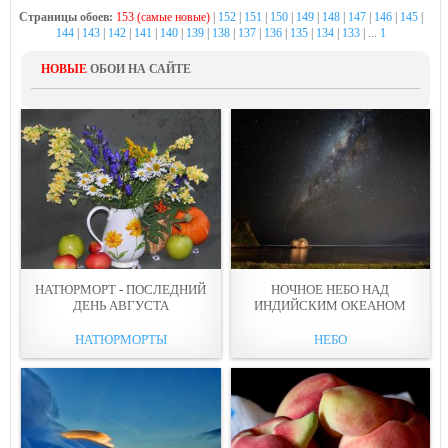
Страницы обоев:
153 (самые новые)
|
152
|
151
|
150
|
149
|
148
|
147
|
146
|
145
|
144
|
143
|
142
|
141
|
140
|
139
|
138
|
137
|
136
|
135
|
134
|
133
| ...
1
НОВЫЕ
ОБОИ НА САЙТЕ
НАТЮРМОРТ - ПОСЛЕДНИЙ
НОЧНОЕ НЕБО НАД
ДЕНЬ АВГУСТА
ИНДИЙСКИМ ОКЕАНОМ
НАТЮРМОРТЫ
НЕБО