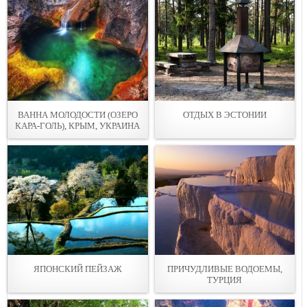
ВАННА МОЛОДОСТИ (ОЗЕРО
ОТДЫХ В ЭСТОНИИ
КАРА-ГОЛЬ), КРЫМ, УКРАИНА
ЯПОНСКИЙ ПЕЙЗАЖ
ПРИЧУДЛИВЫЕ ВОДОЕМЫ,
ТУРЦИЯ