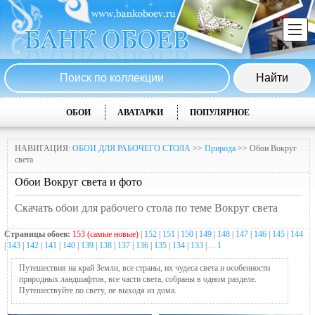
ОБОИ
АВАТАРКИ
ПОПУЛЯРНОЕ
НАВИГАЦИЯ:
ОБОИ ДЛЯ РАБОЧЕГО СТОЛА
>>
Природа
>> Обои Вокруг
света
Обои Вокруг света и фото
Скачать обои для рабочего стола по теме Вокруг света
Страницы обоев:
153 (самые новые)
|
152
|
151
|
150
|
149
|
148
|
147
|
146
|
145
|
144
|
143
|
142
|
141
|
140
|
139
|
138
|
137
|
136
|
135
|
134
|
133
| ...
1
Путешествия на край Земли, все страны, их чудеса света и особенности
природных ландшафтов, все части света, собраны в одном разделе.
Путешествуйте по свету, не выходя из дома.