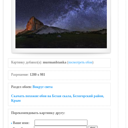
Картинку добавил(а):
murmanhtanka
(
посмотреть обои
)
Разрешение:
1280 x 981
Раздел обоев:
Вокруг света
Скачать похожие обои на Белая скала, Белогорский район,
Крым
Порекомендовать картинку другу:
Ваше имя: