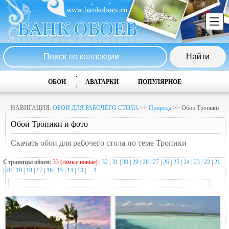
ОБОИ
АВАТАРКИ
ПОПУЛЯРНОЕ
НАВИГАЦИЯ:
ОБОИ ДЛЯ РАБОЧЕГО СТОЛА
>>
Природа
>> Обои Тропики
Обои Тропики и фото
Скачать обои для рабочего стола по теме Тропики
Страницы обоев:
33 (самые новые)
|
32
|
31
|
30
|
29
|
28
|
27
|
26
|
25
|
24
|
23
|
22
|
21
|
20
|
19
|
18
|
17
|
16
|
15
|
14
|
13
| ...
1