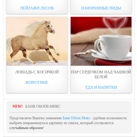
ПЕЙЗАЖИ ЛЕСОВ
ПАНОРАМНЫЕ ВИДЫ
ЛОШАДЬ С КOСИЧКОЙ
ПАР СЕРДEЧКОМ НАД ЧАШКОЙ
БЕЛОЙ
ЖИВОТНЫЕ
ЕДА И НАПИТКИ
NEW!
БАНК ОБОЕВ.МИКС
Представляем Вашему вниманию
Банк Обоев.Микс
- удобная возможность
выбрать понравившуюся картинку из списка, который составляется
случайным образом
!