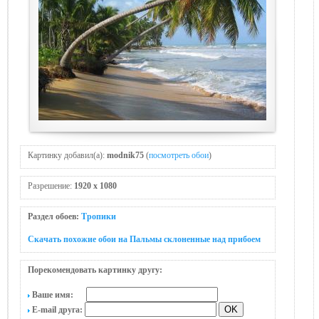
Картинку добавил(а):
modnik75
(
посмотреть обои
)
Разрешение:
1920 x 1080
Раздел обоев:
Тропики
Скачать похожие обои на Пальмы склоненные над прибоем
Порекомендовать картинку другу:
Ваше имя:
E-mail друга: