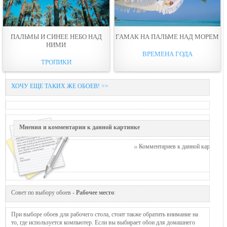
ПАЛЬМЫ И СИНЕЕ НЕБО НАД
ГАМАК НА ПАЛЬМЕ НАД МОРЕМ
НИМИ
ВРЕМЕНА ГОДА
ТРОПИКИ
ХОЧУ ЕЩЕ ТАКИХ ЖЕ ОБОЕВ! >>
Мнения и комментарии к данной картинке
Комментариев к данной картинке п
Совет по выбору обоев -
Рабочее место
:
При выборе обоев для рабочего стола, стоит также обратить внимание на
то, где используется компьютер. Если вы выбирает обои для домашнего