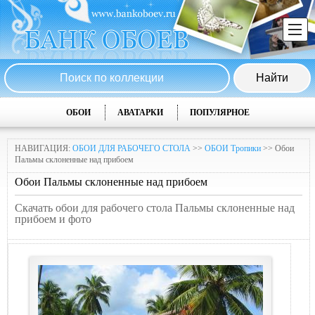
ОБОИ
АВАТАРКИ
ПОПУЛЯРНОЕ
НАВИГАЦИЯ:
ОБОИ ДЛЯ РАБОЧЕГО СТОЛА
>>
ОБОИ Тропики
>> Обои
Пальмы склоненные над прибоем
Обои Пальмы склоненные над прибоем
Скачать обои для рабочего стола Пальмы склоненные над
прибоем и фото