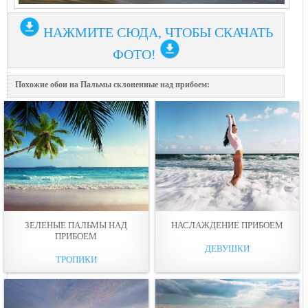
НАЖМИТЕ СЮДА, ЧТОБЫ СКАЧАТЬ
ФОТО!
Похожие обои на Пальмы склоненные над прибоем:
ЗЕЛЕНЫЕ ПАЛЬМЫ НАД
НАСЛАЖДЕНИЕ ПРИБОЕМ
ПРИБОЕМ
ДЕВУШКИ
ТРОПИКИ