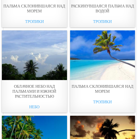
ПАЛЬМА СКЛОНИВШАЯСЯ НАД
РАСКИНУВШАЯСЯ ПАЛЬМА НАД
МОРЕМ
ВОДОЙ
ТРОПИКИ
ТРОПИКИ
ОБЛАЧНОЕ НЕБО НАД
ПАЛЬМА СКЛОНИВШАЯСЯ НАД
ПАЛЬМАМИ И ЮЖНОЙ
МОРЕМ
РАСТИТЕЛЬНОСТЬЮ
ТРОПИКИ
НЕБО