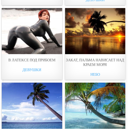
В ЛАТЕКСЕ ПОД ПРИБОЕМ
ЗАКАТ, ПАЛЬМА НАВИСАЕТ НАД
КРАЕМ МОРЯ
ДЕВУШКИ
НЕБО