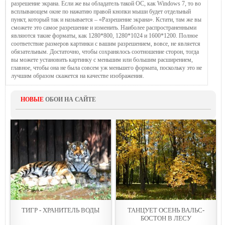
разрешение экрана. Если же вы обладатель такой ОС, как Windows 7, то во
всплывающем окне по нажатию правой кнопки мыши будет отдельный
пункт, который так и называется – «Разрешение экрана». Кстати, там же вы
сможете это самое разрешение и изменить. Наиболее распространенными
являются такие форматы, как 1280*800, 1280*1024 и 1600*1200. Полное
соответствие размеров картинки с вашим разрешением, вовсе, не является
обязательным. Достаточно, чтобы сохранялось соотношение сторон, тогда
вы можете установить картинку с меньшим или большим расширением,
главное, чтобы она не была совсем уж меньшего формата, поскольку это не
лучшим образом скажется на качестве изображения.
НОВЫЕ
ОБОИ НА САЙТЕ
ТИГР - ХРАНИТЕЛЬ ВОДЫ
ТАНЦУЕТ ОСЕНЬ ВАЛЬС-
БОСТОН В ЛЕСУ