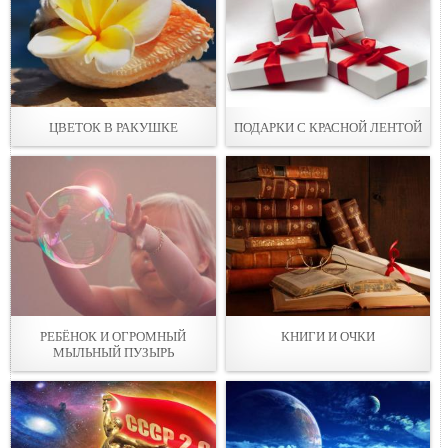
ЦВЕТОК В РАКУШКЕ
ПОДАРКИ С КРАСНОЙ ЛЕНТОЙ
РЕБЁНОК И ОГРОМНЫЙ
КНИГИ И ОЧКИ
МЫЛЬНЫЙ ПУЗЫРЬ