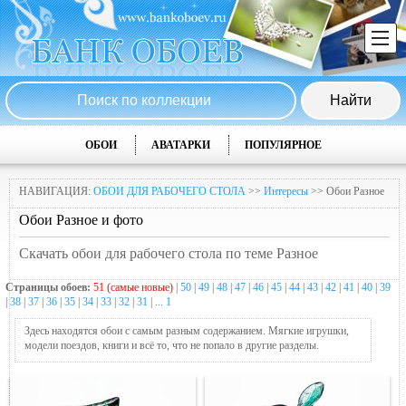
ОБОИ
АВАТАРКИ
ПОПУЛЯРНОЕ
НАВИГАЦИЯ:
ОБОИ ДЛЯ РАБОЧЕГО СТОЛА
>>
Интересы
>> Обои Разное
Обои Разное и фото
Скачать обои для рабочего стола по теме Разное
Страницы обоев:
51 (самые новые)
|
50
|
49
|
48
|
47
|
46
|
45
|
44
|
43
|
42
|
41
|
40
|
39
|
38
|
37
|
36
|
35
|
34
|
33
|
32
|
31
| ...
1
Здесь находятся обои с самым разным содержанием. Мягкие игрушки,
модели поездов, книги и всё то, что не попало в другие разделы.