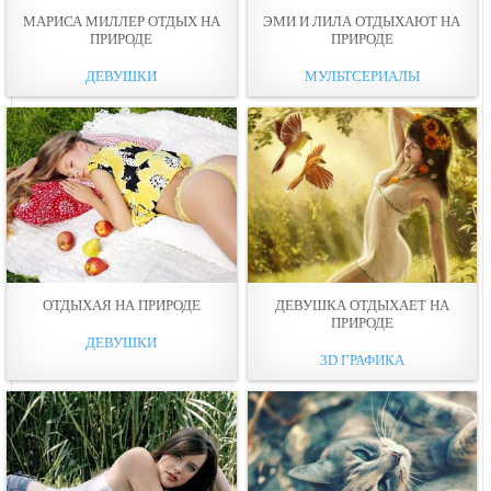
МАРИСА МИЛЛЕР ОТДЫХ НА
ЭМИ И ЛИЛА ОТДЫХАЮТ НА
ПРИРОДЕ
ПРИРОДЕ
ДЕВУШКИ
МУЛЬТСЕРИАЛЫ
ОТДЫХАЯ НА ПРИРОДЕ
ДЕВУШКА ОТДЫХАЕТ НА
ПРИРОДЕ
ДЕВУШКИ
3D ГРАФИКА