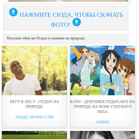
НАЖМИТЕ СЮДА, ЧТОБЫ СКАЧАТЬ
ФОТО!
Похожие обои на Отдых в машине на природе:
НЕГР В ЛЕСУ - ОТДЫХ НА
K-ON! - ДЕВУШКИ ОТДЫХАЮТ НА
ПРИРОДЕ
ПРИРОДЕ НА ФОНЕ ГОЛУБОГО
НЕБА
ЛЮДИ, ПРОФЕССИИ
АНИМЕ