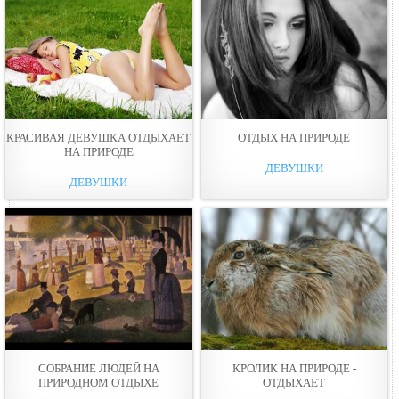
КРАСИВАЯ ДЕВУШКА ОТДЫХАЕТ
ОТДЫХ НА ПРИРОДЕ
НА ПРИРОДЕ
ДЕВУШКИ
ДЕВУШКИ
СОБРАНИЕ ЛЮДЕЙ НА
КРОЛИК НА ПРИРОДЕ -
ПРИРОДНОМ ОТДЫХЕ
ОТДЫХАЕТ