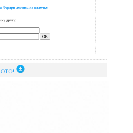
а Ферари леденец на палочке
нку другу:
ФОТО!