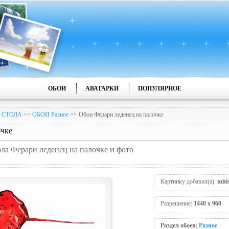
ОБОИ
АВАТАРКИ
ПОПУЛЯРНОЕ
 СТОЛА
>>
ОБОИ Разное
>> Обои Ферари леденец на палочке
очке
ола Ферари леденец на палочке и фото
Картинку добавил(а):
mit
Разрешение:
1440 x 960
Раздел обоев:
Разное