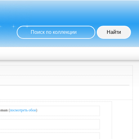
isman
(
посмотреть обои
)