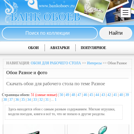
ОБОИ
АВАТАРКИ
ПОПУЛЯРНОЕ
НАВИГАЦИЯ:
ОБОИ ДЛЯ РАБОЧЕГО СТОЛА
>>
Интересы
>> Обои Разное
Обои Разное и фото
Скачать обои для рабочего стола по теме Разное
Страницы обоев:
51 (самые новые)
|
50
|
49
|
48
|
47
|
46
|
45
|
44
|
43
|
42
|
41
|
40
|
39
|
38
|
37
|
36
|
35
|
34
|
33
|
32
|
31
| ...
1
Здесь находятся обои с самым разным содержанием. Мягкие игрушки,
модели поездов, книги и всё то, что не попало в другие разделы.