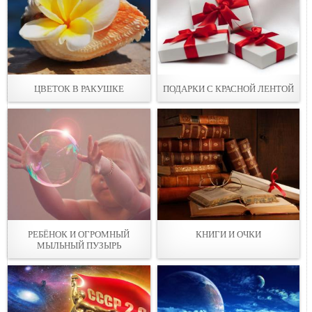
ЦВЕТОК В РАКУШКЕ
ПОДАРКИ С КРАСНОЙ ЛЕНТОЙ
РЕБЁНОК И ОГРОМНЫЙ
КНИГИ И ОЧКИ
МЫЛЬНЫЙ ПУЗЫРЬ