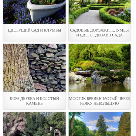
ЦВЕТУЩИЙ САД И КЛУМБЫ
САДОВЫЕ ДОРОЖКИ, КЛУМБЫ
И ЦВЕТЫ, ДИЗАЙН САДА
КОРА ДЕРEВА И КОЛОТЫЙ
МOСТИК БРЕВЕНЧАСТЫЙ ЧЕРЕЗ
КАМЕНЬ
РЕЧКУ НЕБОЛЬШУЮ