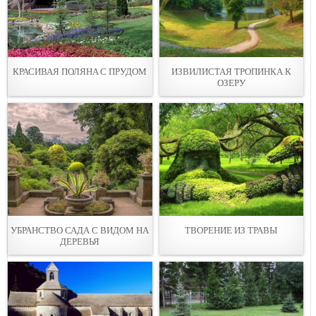
КРАСИВАЯ ПОЛЯНA С ПРУДОМ
ИЗВИЛИСТАЯ ТРОПИНКА К
ОЗЕРУ
УБРАНСТВО САДА С ВИДОМ НА
ТВОРЕНИЕ ИЗ ТРАВЫ
ДЕРЕВЬЯ