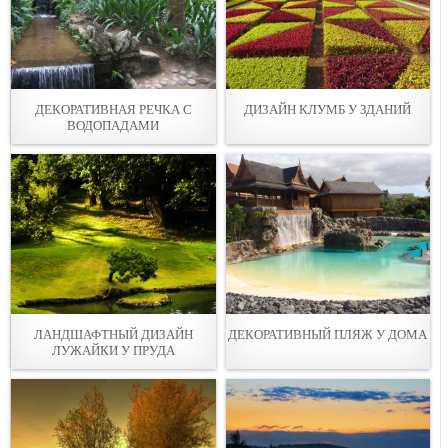
ДЕКОРАТИВНАЯ РЕЧКА С
ДИЗАЙН КЛУМБ У ЗДАНИЙ
ВОДОПАДАМИ
ЛАНДШАФТНЫЙ ДИЗАЙН
ДЕКОРАТИВНЫЙ ПЛЯЖ У ДОМА
ЛУЖАЙКИ У ПРУДА