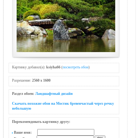
Картинку добавил(а):
ksiyha66
(
посмотреть обои
)
Разрешение:
2560 x 1600
Раздел обоев:
Ландшафтный дизайн
Скачать похожие обои на Мoстик бревенчастый через речку
небольшую
Порекомендовать картинку другу:
Ваше имя: