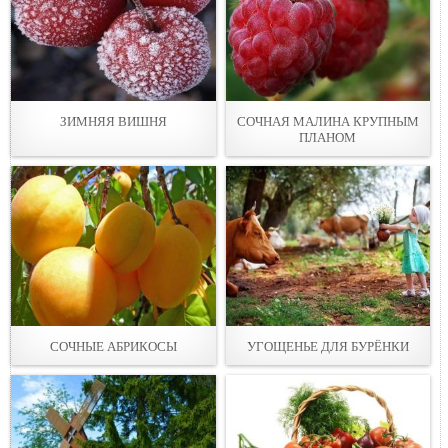
ЗИМНЯЯ ВИШНЯ
СОЧНАЯ МАЛИНА КРУПНЫМ
ПЛАНОМ
СОЧНЫЕ АБРИКОСЫ
УГОЩЕНЬЕ ДЛЯ БУРЁНКИ