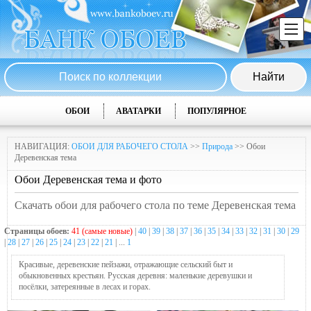
ОБОИ
АВАТАРКИ
ПОПУЛЯРНОЕ
НАВИГАЦИЯ:
ОБОИ ДЛЯ РАБОЧЕГО СТОЛА
>>
Природа
>> Обои
Деревенская тема
Обои Деревенская тема и фото
Скачать обои для рабочего стола по теме Деревенская тема
Страницы обоев:
41 (самые новые)
|
40
|
39
|
38
|
37
|
36
|
35
|
34
|
33
|
32
|
31
|
30
|
29
|
28
|
27
|
26
|
25
|
24
|
23
|
22
|
21
| ...
1
Красивые, деревенские пейзажи, отражающие сельский быт и
обыкновенных крестьян. Русская деревня: маленькие деревушки и
посёлки, затереянные в лесах и горах.