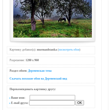
Картинку добавил(а):
murmanhtanka
(
посмотреть обои
)
Разрешение:
1280 x 960
Раздел обоев:
Деревенская тема
Скачать похожие обои на Деревенский вид
Порекомендовать картинку другу:
Ваше имя:
E-mail друга: