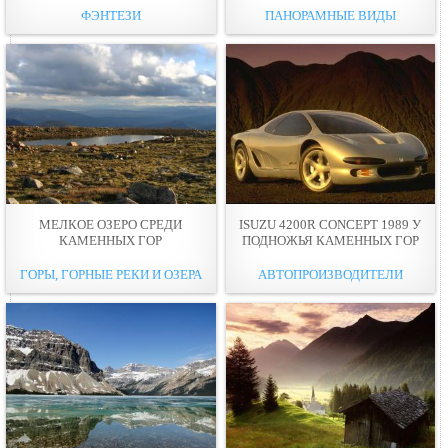
ФЭНТЕЗИ
ПАНОРАМНЫЕ ВИДЫ
МЕЛКОЕ ОЗЕРО СРЕДИ
ISUZU 4200R CONCEPT 1989 У
КАМЕННЫХ ГОР
ПОДНОЖЬЯ КАМЕННЫХ ГОР
ГОРЫ, ГОРНЫЕ РЕКИ И ОЗЕРА
АВТОПРОИЗВОДИТЕЛИ