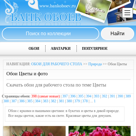
ОБОИ
АВАТАРКИ
ПОПУЛЯРНОЕ
НАВИГАЦИЯ:
ОБОИ ДЛЯ РАБОЧЕГО СТОЛА
>>
Природа
>> Обои Цветы
Обои Цветы и фото
Скачать обои для рабочего стола по теме Цветы
Страницы обоев:
398 (самые новые)
|
397
|
396
|
395
|
394
|
393
|
392
|
391
|
390
|
389
|
388
|
387
|
386
|
385
|
384
|
383
|
382
|
381
|
380
|
379
|
378
| ...
1
Обои с яркими и пышными цветами: в букетах и цветы в дикой природе.
Все виды цветов, какие есть на свете. Красивые цветы для девушек.