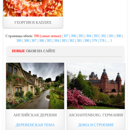
ГЕОРГИН В КАПЛЯХ
Страницы обоев:
398 (самые новые)
|
397
|
396
|
395
|
394
|
393
|
392
|
391
|
390
|
389
|
388
|
387
|
386
|
385
|
384
|
383
|
382
|
381
|
380
|
379
|
378
| ...
1
НОВЫЕ
ОБОИ НА САЙТЕ
АНГЛИЙСКАЯ ДЕРЕВНЯ
ASCHAFFENBURG. ГЕРМАНИЯ
ДЕРЕВЕНСКАЯ ТЕМА
ДОМА И СТРОЕНИЯ