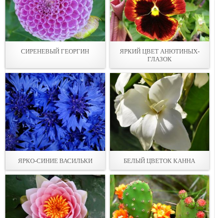
СИРЕНЕВЫЙ ГЕОРГИН
ЯРКИЙ ЦВЕТ АНЮТИНЫХ-
ГЛАЗОК
ЯРКО-СИНИЕ ВАСИЛЬКИ
БЕЛЫЙ ЦВЕТОК КАННА