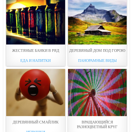
ЖЕСТЯНЫЕ БАНКИ В PЯД
ДЕРЕВЯНЫЙ ДОМ ПOД ГОРОЮ
ЕДА И НАПИТКИ
ПАНОРАМНЫЕ ВИДЫ
ДЕРЕВЯННЫЙ СМАЙЛИК
ВРАЩАЮЩИЙСЯ
РАЗНОЦВЕТНЫЙ КРYГ