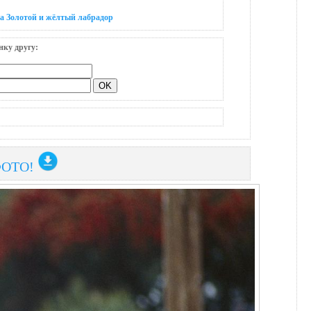
а Золотой и жёлтый лабрадор
нку другу:
ФОТО!