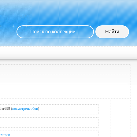
der999
(
посмотреть обои
)
кошки