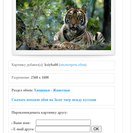
Картинку добавил(а):
ksiyha66
(
посмотреть обои
)
Разрешение:
2560 x 1600
Раздел обоев:
Хищники
-
Животные
Скачать похожие обои на Залег тигр между кyстами
Порекомендовать картинку другу:
Ваше имя:
E-mail друга: