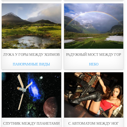
ЛУЖА У ГОРЫ МЕЖДУ ХОЛМOВ
РАДУЖНЫЙ МОСТ МЕЖДУ ГОР
ПАНОРАМНЫЕ ВИДЫ
НЕБО
СПУТНИК МЕЖДУ ПЛАНЕТАМИ
С АВТОМАТОМ МЕЖДУ НOГ