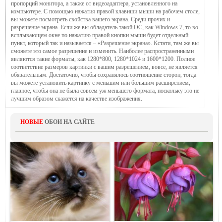
пропорций монитора, а также от видеоадаптера, установленного на
компьютере. С помощью нажатия правой клавиши мыши на рабочем столе,
вы можете посмотреть свойства вашего экрана. Среди прочих и
разрешение экрана. Если же вы обладатель такой ОС, как Windows 7, то во
всплывающем окне по нажатию правой кнопки мыши будет отдельный
пункт, который так и называется – «Разрешение экрана». Кстати, там же вы
сможете это самое разрешение и изменить. Наиболее распространенными
являются такие форматы, как 1280*800, 1280*1024 и 1600*1200. Полное
соответствие размеров картинки с вашим разрешением, вовсе, не является
обязательным. Достаточно, чтобы сохранялось соотношение сторон, тогда
вы можете установить картинку с меньшим или большим расширением,
главное, чтобы она не была совсем уж меньшего формата, поскольку это не
лучшим образом скажется на качестве изображения.
НОВЫЕ
ОБОИ НА САЙТЕ